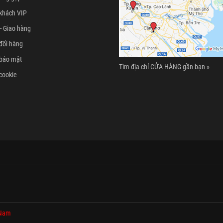
khách VIP
- Giao hàng
đổi hàng
 bảo mật
Tìm địa chỉ CỬA HÀNG gần bạn »
cookie
 Nam