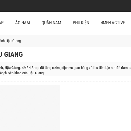
ẬP
ÁO NAM
QUẦN NAM
PHỤ KIỆN
4MEN ACTIVE
ành Hậu Giang
U GIANG
nh, Hậu Giang
. 4MEN Shop đã tăng cường dịch vụ giao hàng và thu tiền tận nơi để đảm b
ận/huyện khác của Hậu Giang:
, Huyện Vị Thủy, Huyện Long Mỹ