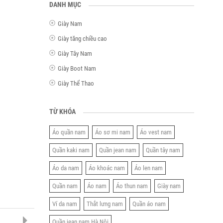
DANH MỤC
Giày Nam
Giày tăng chiều cao
Giày Tây Nam
Giày Boot Nam
Giày Thể Thao
TỪ KHÓA
Áo quần nam
Áo sơ mi nam
Áo vest nam
Quần kaki nam
Quần jean nam
Quần tây nam
Áo da nam
Áo khoác nam
Áo len nam
Quần nam
Áo nam
Áo thun nam
Giày nam
Ví da nam
Thắt lưng nam
Quần áo nam
Quần jean nam Hà Nội