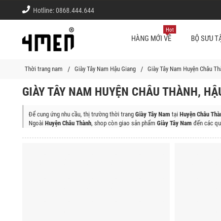
Hotline:
0868.444.644
Hot
HÀNG MỚI VỀ
BỘ SƯU T
Thời trang nam
Giày Tây Nam Hậu Giang
Giày Tây Nam Huyện Châu Th
GIÀY TÂY NAM HUYỆN CHÂU THÀNH, HẬ
Để cung ứng nhu cầu, thị trường thời trang
Giày Tây Nam
tại
Huyện Châu Thà
Ngoài
Huyện Châu Thành
, shop còn giao sản phẩm
Giày Tây Nam
đến các qu
Thành Phố Vị Thanh, Thị Xã Ngã Bảy, Huyện Châu Thành A, Huyện Phụng Hiệp