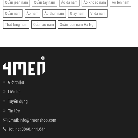
Quần jean nam
Quần tây nam
Áo da nam
Áo khoác nam
Áo len nam
Quần nam
Áo nam
Áo thun nam
Giày nam
Ví da nam
Thắt lưng nam
Quần áo nam
Quần jean nam Hà Nội
Giới thiệu
Liên hệ
Tuyển dụng
Tin tức
Email:
info@4menshop.com
Hotline:
0868.444.644