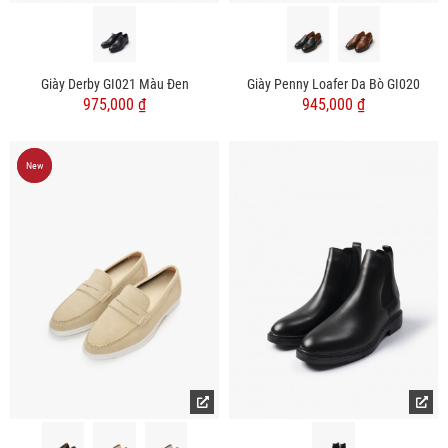
Giày Derby GI021 Màu Đen
Giày Penny Loafer Da Bò GI020
975,000 ₫
945,000 ₫
New
New