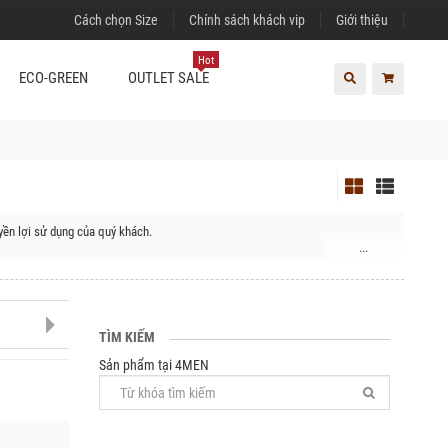
Cách chọn Size
Chính sách khách vip
Giới thiệu
Hot
ECO-GREEN
OUTLET SALE
ền lợi sử dụng của quý khách.
...
, Huyện Hoài Đức, Huyện Thanh Trì, Quận Hà Đông, Quận Nam Từ Liêm, Quận
Huyện Quốc Oai, Huyện Thạch Thất, Huyện Thanh Oai, Huyện Thường Tín,
TÌM KIẾM
Sản phẩm tại 4MEN