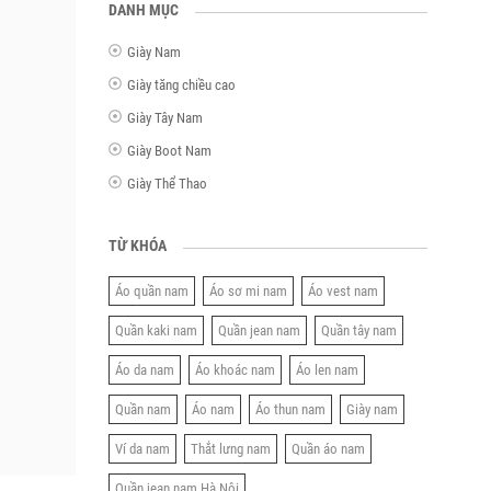
DANH MỤC
Giày Nam
Giày tăng chiều cao
Giày Tây Nam
Giày Boot Nam
Giày Thể Thao
TỪ KHÓA
Áo quần nam
Áo sơ mi nam
Áo vest nam
Quần kaki nam
Quần jean nam
Quần tây nam
Áo da nam
Áo khoác nam
Áo len nam
Quần nam
Áo nam
Áo thun nam
Giày nam
Ví da nam
Thắt lưng nam
Quần áo nam
Quần jean nam Hà Nội