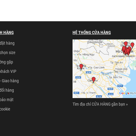
H HÀNG
HỆ THỐNG CỬA HÀNG
đặt hàng
chọn size
ường gặp
khách VIP
- Giao hàng
đổi hàng
 bảo mật
Tìm địa chỉ CỬA HÀNG gần bạn »
cookie