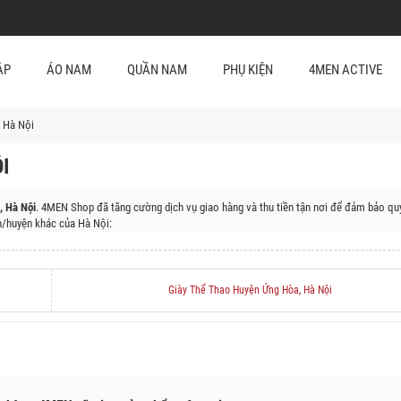
ẬP
ÁO NAM
QUẦN NAM
PHỤ KIỆN
4MEN ACTIVE
 Hà Nội
I
 Hà Nội
. 4MEN Shop đã tăng cường dịch vụ giao hàng và thu tiền tận nơi để đảm bảo quy
/huyện khác của Hà Nội:
 Đa, Quận Thanh Xuân, Quận Cầu Giấy, Huyện Sóc Sơn, Huyện Đông Anh, Huyện Gia Lâm
ì, Huyện Chương Mỹ, Huyện Đan Phượng, Huyện Mê Linh, Huyện Mỹ Đức, Huyện Phúc Thọ, 
Giày Thể Thao Huyện Ứng Hòa, Hà Nội