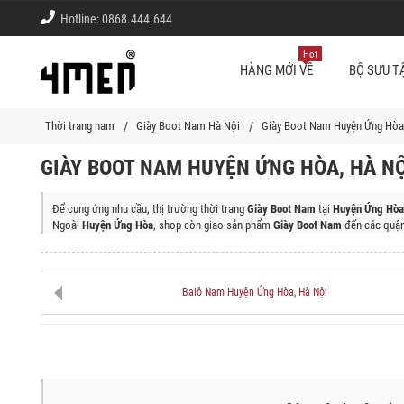
Hotline:
0868.444.644
Hot
HÀNG MỚI VỀ
BỘ SƯU T
Thời trang nam
Giày Boot Nam Hà Nội
Giày Boot Nam Huyện Ứng Hòa
GIÀY BOOT NAM HUYỆN ỨNG HÒA, HÀ NỘ
Để cung ứng nhu cầu, thị trường thời trang
Giày Boot Nam
tại
Huyện Ứng Hòa,
Ngoài
Huyện Ứng Hòa
, shop còn giao sản phẩm
Giày Boot Nam
đến các quận
Quận Ba Đình, Quận Tây Hồ, Quận Hoàn Kiếm, Quận Hai Bà Trưng, Quận Đống
Bắc Từ Liêm, Quận Long Biên, Quận Hoàng Mai, Thị Xã Sơn Tây, Huyện Ba V
Huyện Phú Xuyên
Balô Nam Huyện Ứng Hòa, Hà Nội