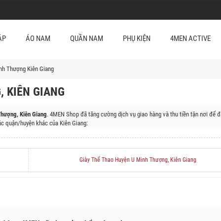
ẬP
ÁO NAM
QUẦN NAM
PHỤ KIỆN
4MEN ACTIVE
nh Thượng Kiên Giang
 KIÊN GIANG
hượng, Kiên Giang
. 4MEN Shop đã tăng cường dịch vụ giao hàng và thu tiền tận nơi để 
c quận/huyện khác của Kiên Giang:
ện Châu Thành, Huyện Giồng Riềng, Huyện Gò Quao, Huyện An Biên, Huyện An Minh, Huyện
Giày Thể Thao Huyện U Minh Thượng, Kiên Giang