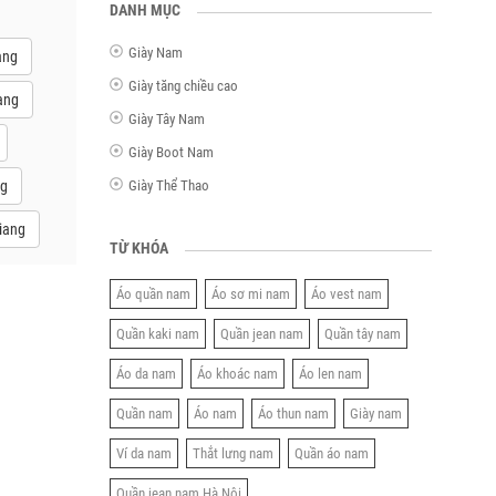
DANH MỤC
Giày Nam
ang
Giày tăng chiều cao
ang
Giày Tây Nam
Giày Boot Nam
ng
Giày Thể Thao
iang
TỪ KHÓA
Áo quần nam
Áo sơ mi nam
Áo vest nam
Quần kaki nam
Quần jean nam
Quần tây nam
Áo da nam
Áo khoác nam
Áo len nam
Quần nam
Áo nam
Áo thun nam
Giày nam
Ví da nam
Thắt lưng nam
Quần áo nam
Quần jean nam Hà Nội