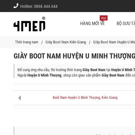
Hotline:
0868.444.644
Hot
HÀNG MỚI VỀ
BỘ SƯU T
Thời trang nam
Giày Boot Nam Kiên Giang
Giày Boot Nam Huyện U Mi
GIÀY BOOT NAM HUYỆN U MINH THƯỢNG,
Để cung ứng nhu cầu, thị trường thời trang
Giày Boot Nam
tại
Huyện U Minh T
Ngoài
Huyện U Minh Thượng
, shop còn giao sản phẩm
Giày Boot Nam
đến cá
Thành Phố Rạch Giá, Huyện Kiên Lương, Huyện Hòn Đất, Huyện Tân Hiệp, Huy
Thành
Balô Nam Huyện U Minh Thượng, Kiên Giang