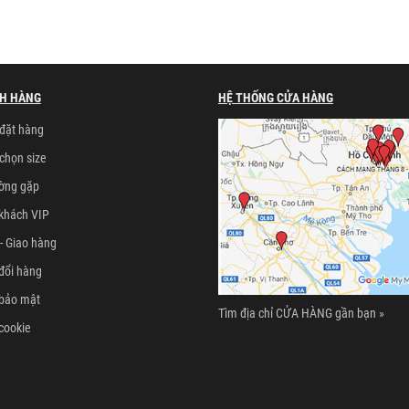
H HÀNG
HỆ THỐNG CỬA HÀNG
đặt hàng
chọn size
ường gặp
khách VIP
- Giao hàng
đổi hàng
 bảo mật
Tìm địa chỉ CỬA HÀNG gần bạn »
cookie