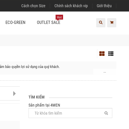
Cách chọn Size
Chính sách khách vip
Giới thiệu
Hot
ECO-GREEN
OUTLET SALE
đảm bảo quyền lợi sử dụng của quý khách.
...
 Vĩnh Thuận, Huyện Phú Quốc, Huyện Kiên Hải, Thị xã Hà Tiên, Huyện Giang
TÌM KIẾM
Sản phẩm tại 4MEN