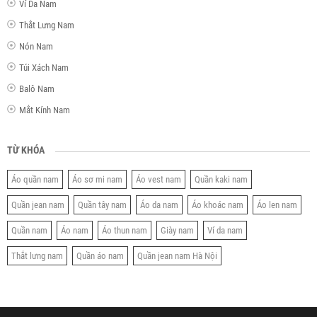
Ví Da Nam
Thắt Lưng Nam
Nón Nam
Túi Xách Nam
Balô Nam
Mắt Kính Nam
TỪ KHÓA
Áo quần nam
Áo sơ mi nam
Áo vest nam
Quần kaki nam
Quần jean nam
Quần tây nam
Áo da nam
Áo khoác nam
Áo len nam
Quần nam
Áo nam
Áo thun nam
Giày nam
Ví da nam
Thắt lưng nam
Quần áo nam
Quần jean nam Hà Nội