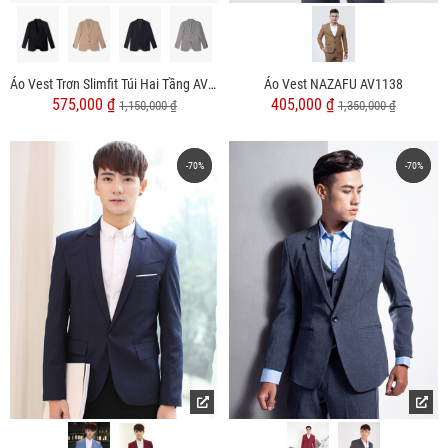
Áo Vest Trơn Slimfit Túi Hai Tầng AV039
Áo Vest NAZAFU AV1138
575,000 ₫
405,000 ₫
1,150,000 ₫
1,350,000 ₫
-70%
-70%
-70%
-70%