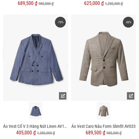
689,500 ₫
625,000 ₫
985,000 ₫
1,250,000 ₫
-70%
-30%
Áo Vest Cổ V 3 Hàng Nút Linen AV1137 Màu Xanh Đen
Áo Vest Caro Nâu Form Slimfit AV033
405,000 ₫
689,500 ₫
1,350,000 ₫
985,000 ₫