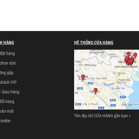
H HÀNG
HỆ THỐNG CỬA HÀNG
đặt hàng
chọn size
ường gặp
khách VIP
- Giao hàng
đổi hàng
 bảo mật
Tìm địa chỉ CỬA HÀNG gần bạn »
cookie