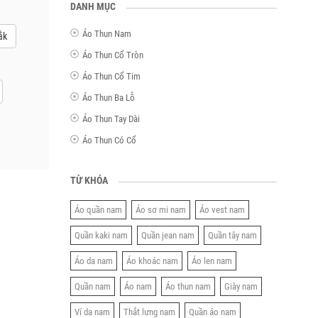
DANH MỤC
Áo Thun Nam
ắk
Áo Thun Cổ Tròn
Áo Thun Cổ Tim
Áo Thun Ba Lỗ
Áo Thun Tay Dài
Áo Thun Có Cổ
TỪ KHÓA
Áo quần nam
Áo sơ mi nam
Áo vest nam
Quần kaki nam
Quần jean nam
Quần tây nam
Áo da nam
Áo khoác nam
Áo len nam
Quần nam
Áo nam
Áo thun nam
Giày nam
Ví da nam
Thắt lưng nam
Quần áo nam