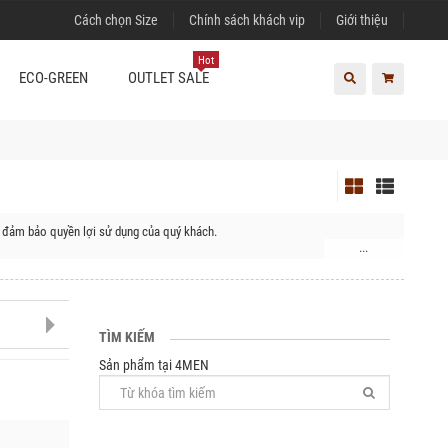
Cách chọn Size
Chính sách khách vip
Giới thiệu
Hot
ECO-GREEN
OUTLET SALE
ể đảm bảo quyền lợi sử dụng của quý khách.
...
 Huyện Krông Pắc, Huyện Krông ANa, Huyện Krông Bông, Huyện Lắk
TÌM KIẾM
Sản phẩm tại 4MEN