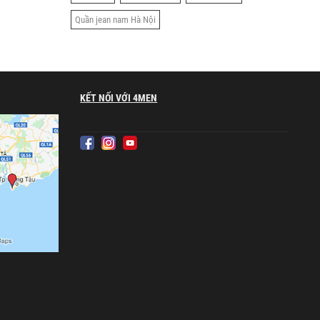
Quần jean nam Hà Nội
KẾT NỐI VỚI 4MEN