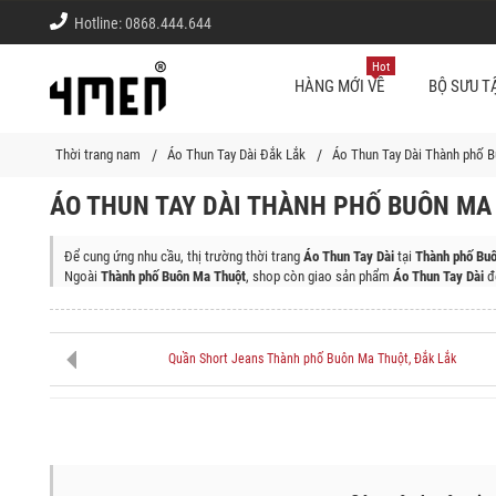
Hotline:
0868.444.644
Hot
HÀNG MỚI VỀ
BỘ SƯU T
Thời trang nam
Áo Thun Tay Dài Đắk Lắk
Áo Thun Tay Dài Thành phố 
ÁO THUN TAY DÀI THÀNH PHỐ BUÔN MA 
Để cung ứng nhu cầu, thị trường thời trang
Áo Thun Tay Dài
tại
Thành phố Buô
Ngoài
Thành phố Buôn Ma Thuột
, shop còn giao sản phẩm
Áo Thun Tay Dài
đế
Thị Xã Buôn Hồ, Huyện Cư Kuin, Huyện Ea H'leo, Huyện Ea Súp, Huyện Krông
Quần Short Jeans Thành phố Buôn Ma Thuột, Đắk Lắk