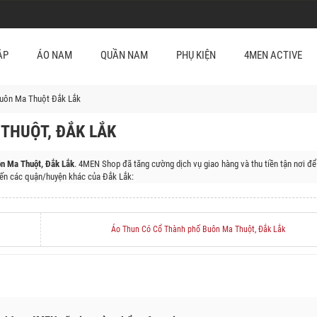
ẬP
ÁO NAM
QUẦN NAM
PHỤ KIỆN
4MEN ACTIVE
Buôn Ma Thuột Đắk Lắk
THUỘT, ĐẮK LẮK
n Ma Thuột, Đắk Lắk
. 4MEN Shop đã tăng cường dịch vụ giao hàng và thu tiền tận nơi đ
n các quận/huyện khác của Đắk Lắk:
 Năng, Huyện Krông Búk, Huyện Buôn Đôn, Huyện Cư M'gar, Huyện Ea Kar, Huyện M'Đrắk,
Áo Thun Có Cổ Thành phố Buôn Ma Thuột, Đắk Lắk