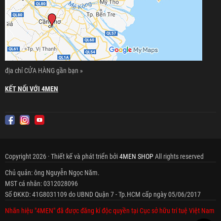
địa chỉ CỬA HÀNG gần bạn »
KẾT NỐI VỚI 4MEN
Copyright 2026 · Thiết kế và phát triển bởi
4MEN SHOP
All rights reserved
Chủ quản: ông Nguyễn Ngọc Năm.
MST cá nhân: 0312028096
Số ĐKKD: 41G8031109 do UBND Quận 7 - Tp.HCM cấp ngày 05/06/2017
Nhãn hiệu "4MEN" đã được đăng kí độc quyền tại Cục sở hữu trí tuệ Việt Nam