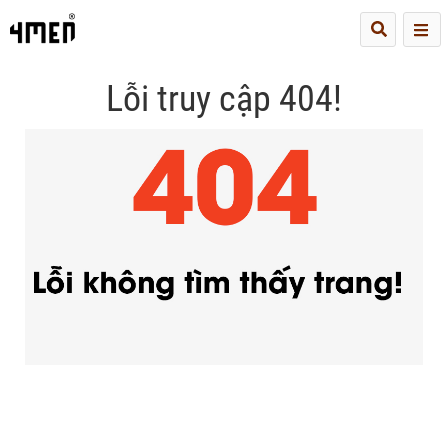
Me
Lỗi truy cập 404!