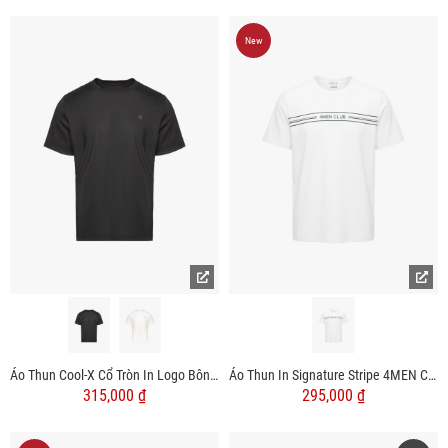
New
Áo Thun Cool-X Cổ Tròn In Logo Bông Tuyết Form Slimfit AT188 Đen
Áo Thun In Signature Stripe 4MEN Club Form Regular AT197 Màu Trắng
315,000 ₫
295,000 ₫