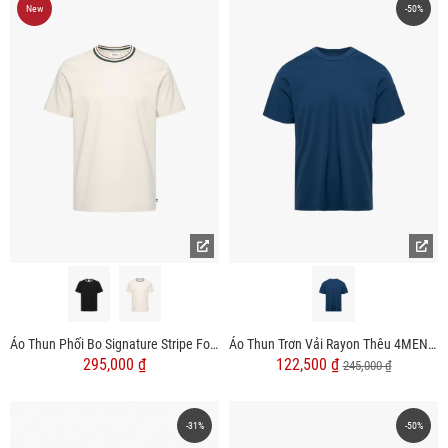
New
-50%
Áo Thun Phối Bo Signature Stripe Form Regular AT196
Áo Thun Trơn Vải Rayon Thêu 4MEN Club Tay Áo Form Slimfit AT155
295,000 ₫
122,500 ₫
245,000 ₫
-31%
-50%