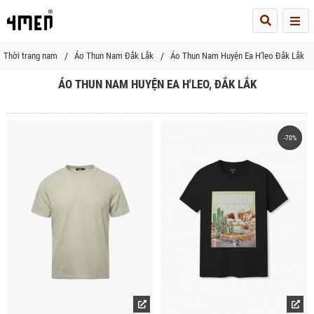
Me
Thời trang nam
Áo Thun Nam Đắk Lắk
Áo Thun Nam Huyện Ea H'leo Đắk Lắk
ÁO THUN NAM HUYỆN EA H'LEO, ĐẮK LẮK
-70%
-70%