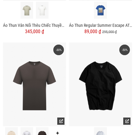
Áo Thun Vân Nổi Thêu Chiếc Thuyền Form Regular AT191
Áo Thun Regular Summer Escape AT075
345,000 ₫
89,000 ₫
295,000 ₫
-30%
-30%
-50%
-50%