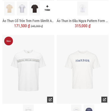
Áo Thun Cổ Tròn Trơn Form Slimfit AT132
Áo Thun In Đầu Ngựa Pattern Form Regular AT183
171,500 ₫
315,000 ₫
245,000 ₫
New
New