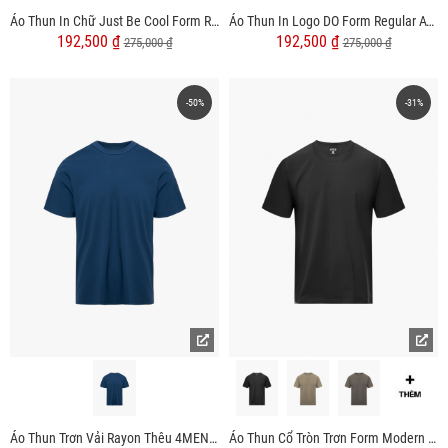
Áo Thun In Chữ Just Be Cool Form Regular AT169
Áo Thun In Logo DO Form Regular AT159
192,500 ₫
192,500 ₫
275,000 ₫
275,000 ₫
-50%
-31%
Áo Thun Trơn Vải Rayon Thêu 4MEN Club Tay Áo Form Slimfit AT155
Áo Thun Cổ Tròn Trơn Form Modern AT186