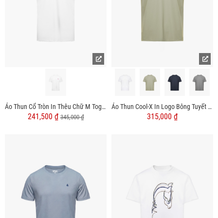
Áo Thun Cổ Tròn In Thêu Chữ M Together Form Regular AT165
Áo Thun Cool-X In Logo Bông Tuyết Sau Cổ Form Regular AT189 Rêu
241,500 ₫
315,000 ₫
345,000 ₫