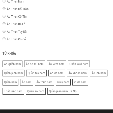
Áo Thun Nam
Áo Thun Cổ Tròn
Áo Thun Cổ Tim
Áo Thun Ba Lỗ
Áo Thun Tay Dài
Áo Thun Có Cổ
TỪ KHÓA
Áo quần nam
Áo sơ mi nam
Áo vest nam
Quần kaki nam
Quần jean nam
Quần tây nam
Áo da nam
Áo khoác nam
Áo len nam
Quần nam
Áo nam
Áo thun nam
Giày nam
Ví da nam
Thắt lưng nam
Quần áo nam
Quần jean nam Hà Nội