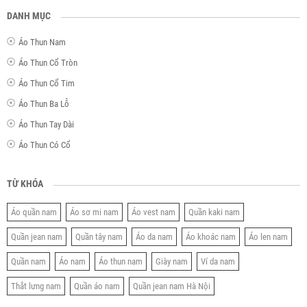
DANH MỤC
Áo Thun Nam
Áo Thun Cổ Tròn
Áo Thun Cổ Tim
Áo Thun Ba Lỗ
Áo Thun Tay Dài
Áo Thun Có Cổ
TỪ KHÓA
Áo quần nam
Áo sơ mi nam
Áo vest nam
Quần kaki nam
Quần jean nam
Quần tây nam
Áo da nam
Áo khoác nam
Áo len nam
Quần nam
Áo nam
Áo thun nam
Giày nam
Ví da nam
Thắt lưng nam
Quần áo nam
Quần jean nam Hà Nội