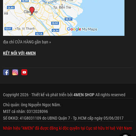
địa chỉ CỬA HÀNG gần bạn »
KẾT NỐI VỚI 4MEN
Copyright 2026 · Thiết kế và phát triển bởi
4MEN SHOP
All rights reserved
Chủ quản: ông Nguyễn Ngọc Năm.
MST cá nhân: 0312028096
Số ĐKKD: 41G8031109 do UBND Quận 7 - Tp.HCM cấp ngày 05/06/2017
Nhãn hiệu "4MEN" đã được đăng kí độc quyền tại Cục sở hữu trí tuệ Việt Nam