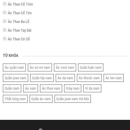
Áo Thun Cổ Tròn
Áo Thun Cổ Tim
Áo Thun Ba Lỗ
Áo Thun Tay Dài
Áo Thun Có Cổ
TỪ KHÓA
Áo quần nam
Áo sơ mi nam
Áo vest nam
Quần kaki nam
Quần jean nam
Quần tây nam
Áo da nam
Áo khoác nam
Áo len nam
Quần nam
Áo nam
Áo thun nam
Giày nam
Ví da nam
Thắt lưng nam
Quần áo nam
Quần jean nam Hà Nội