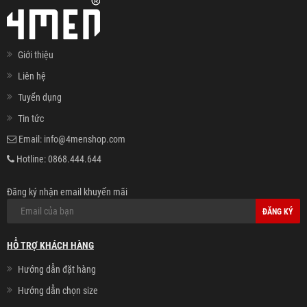
Giới thiệu
Liên hệ
Tuyển dụng
Tin tức
Email:
info@4menshop.com
Hotline:
0868.444.644
Đăng ký nhận email khuyến mãi
ĐĂNG KÝ
HỖ TRỢ KHÁCH HÀNG
Hướng dẫn đặt hàng
Hướng dẫn chọn size