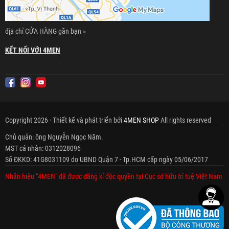
địa chỉ CỬA HÀNG gần bạn »
KẾT NỐI VỚI 4MEN
Copyright 2026 · Thiết kế và phát triển bởi
4MEN SHOP
All rights reserved
Chủ quản: ông Nguyễn Ngọc Năm.
MST cá nhân: 0312028096
Số ĐKKD: 41G8031109 do UBND Quận 7 - Tp.HCM cấp ngày 05/06/2017
Nhãn hiệu "4MEN" đã được đăng kí độc quyền tại Cục sở hữu trí tuệ Việt Nam