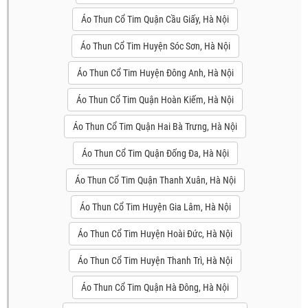
Áo Thun Cổ Tim Quận Cầu Giấy, Hà Nội
Áo Thun Cổ Tim Huyện Sóc Sơn, Hà Nội
Áo Thun Cổ Tim Huyện Đông Anh, Hà Nội
Áo Thun Cổ Tim Quận Hoàn Kiếm, Hà Nội
Áo Thun Cổ Tim Quận Hai Bà Trưng, Hà Nội
Áo Thun Cổ Tim Quận Đống Đa, Hà Nội
Áo Thun Cổ Tim Quận Thanh Xuân, Hà Nội
Áo Thun Cổ Tim Huyện Gia Lâm, Hà Nội
Áo Thun Cổ Tim Huyện Hoài Đức, Hà Nội
Áo Thun Cổ Tim Huyện Thanh Trì, Hà Nội
Áo Thun Cổ Tim Quận Hà Đông, Hà Nội