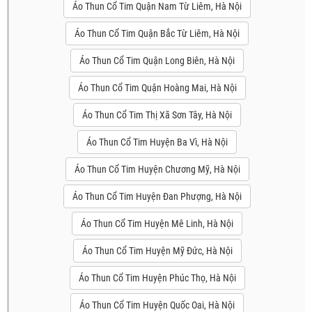
Áo Thun Cổ Tim Quận Nam Từ Liêm, Hà Nội
Áo Thun Cổ Tim Quận Bắc Từ Liêm, Hà Nội
Áo Thun Cổ Tim Quận Long Biên, Hà Nội
Áo Thun Cổ Tim Quận Hoàng Mai, Hà Nội
Áo Thun Cổ Tim Thị Xã Sơn Tây, Hà Nội
Áo Thun Cổ Tim Huyện Ba Vì, Hà Nội
Áo Thun Cổ Tim Huyện Chương Mỹ, Hà Nội
Áo Thun Cổ Tim Huyện Đan Phượng, Hà Nội
Áo Thun Cổ Tim Huyện Mê Linh, Hà Nội
Áo Thun Cổ Tim Huyện Mỹ Đức, Hà Nội
Áo Thun Cổ Tim Huyện Phúc Thọ, Hà Nội
Áo Thun Cổ Tim Huyện Quốc Oai, Hà Nội