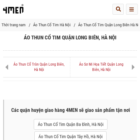
Me
Thời trang nam
Áo Thun Cổ Tim Hà Nội
Áo Thun Cổ Tim Quận Long Biên Hà Nộ
ÁO THUN CỔ TIM QUẬN LONG BIÊN, HÀ NỘI
Áo Thun Cổ Tròn Quận Long Biên,
Áo Sơ Mi Họa Tiết Quận Long
Hà Nội
Biên, Hà Nội
Các quận huyện giao hàng 4MEN sẽ giao sản phẩm tận nơi
Áo Thun Cổ Tim Quận Ba Đình, Hà Nội
Áo Thun Cổ Tim Quận Tây Hồ, Hà Nội