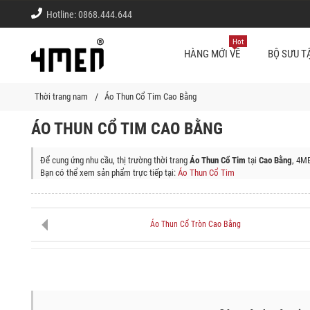
Hotline:
0868.444.644
Hot
HÀNG MỚI VỀ
BỘ SƯU T
Thời trang nam
Áo Thun Cổ Tim Cao Bằng
ÁO THUN CỔ TIM CAO BẰNG
Để cung ứng nhu cầu, thị trường thời trang
Áo Thun Cổ Tim
tại
Cao Bằng
, 4ME
Bạn có thể xem sản phẩm trực tiếp tại:
Áo Thun Cổ Tim
Shop thời trang 4MEN giao sản phẩm (Áo Thun Cổ Tim) tận nơi tại các quận
Thành Phố Cao Bằng, Huyện Bảo Lạc, Huyện Hà Quảng, Huyện Thông Nông, Hu
Áo Thun Cổ Tròn Cao Bằng