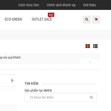
Cách chọn Size
Chính sách khách vip
Giới thiệu
Hot
ECO-GREEN
OUTLET SALE
ng của quý khách.
...
n, Huyện Hạ Lang, Huyện Thạch An, Huyện Phục Hòa, Huyện Bảo Lâm
TÌM KIẾM
Sản phẩm tại 4MEN