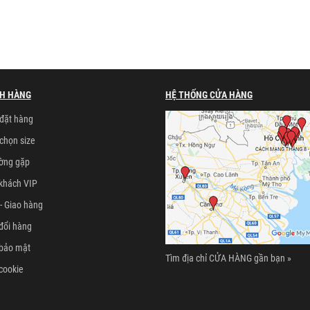
H HÀNG
HỆ THỐNG CỬA HÀNG
đặt hàng
chọn size
ường gặp
khách VIP
- Giao hàng
đổi hàng
 bảo mật
Tìm địa chỉ CỬA HÀNG gần bạn »
cookie