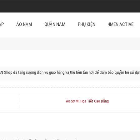
ẬP
ÁO NAM
QUẦN NAM
PHỤ KIỆN
4MEN ACTIVE
N Shop đã tăng cường dịch vụ giao hàng và thu tiền tận nơi để đảm bảo quyền lợi sử dụ
/huyện của Cao Bằng:
yện Trà Lĩnh, Huyện Trùng Khánh, Huyện Nguyên Bình, Huyện Hoà An, Huyện Quảng Uyê
Áo Sơ Mi Họa Tiết Cao Bằng