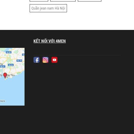
Quần jean nam Hà Nội
KẾT NỐI VỚI 4MEN