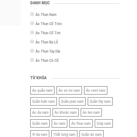
DANH MỤC
Áo Thun Nam
Áo Thun Cổ Tròn
Áo Thun Cổ Tim
Áo Thun Ba Lỗ
Áo Thun Tay Dài
Áo Thun Có Cổ
TỪ KHÓA
Áo quần nam
Áo sơ mi nam
Áo vest nam
Quần kaki nam
Quần jean nam
Quần tây nam
Áo da nam
Áo khoác nam
Áo len nam
Quần nam
Áo nam
Áo thun nam
Giày nam
Ví da nam
Thắt lưng nam
Quần áo nam