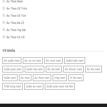
Áo Thun Nam
Áo Thun Cổ Tròn
Áo Thun Cổ Tim
Áo Thun Ba Lỗ
Áo Thun Tay Dài
Áo Thun Có Cổ
TỪ KHÓA
Áo quần nam
Áo sơ mi nam
Áo vest nam
Quần kaki nam
Quần jean nam
Quần tây nam
Áo da nam
Áo khoác nam
Áo len nam
Quần nam
Áo nam
Áo thun nam
Giày nam
Ví da nam
Thắt lưng nam
Quần áo nam
Quần jean nam Hà Nội