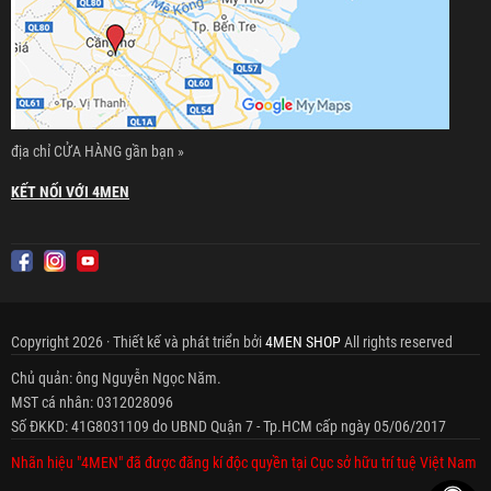
địa chỉ CỬA HÀNG gần bạn »
KẾT NỐI VỚI 4MEN
Copyright 2026 · Thiết kế và phát triển bởi
4MEN SHOP
All rights reserved
Chủ quản: ông Nguyễn Ngọc Năm.
MST cá nhân: 0312028096
Số ĐKKD: 41G8031109 do UBND Quận 7 - Tp.HCM cấp ngày 05/06/2017
Nhãn hiệu "4MEN" đã được đăng kí độc quyền tại Cục sở hữu trí tuệ Việt Nam