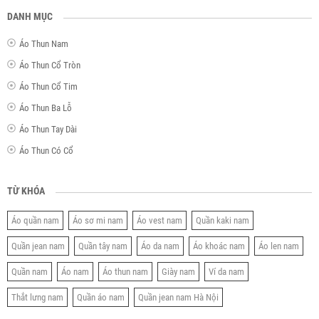
DANH MỤC
Áo Thun Nam
Áo Thun Cổ Tròn
Áo Thun Cổ Tim
Áo Thun Ba Lỗ
Áo Thun Tay Dài
Áo Thun Có Cổ
TỪ KHÓA
Áo quần nam
Áo sơ mi nam
Áo vest nam
Quần kaki nam
Quần jean nam
Quần tây nam
Áo da nam
Áo khoác nam
Áo len nam
Quần nam
Áo nam
Áo thun nam
Giày nam
Ví da nam
Thắt lưng nam
Quần áo nam
Quần jean nam Hà Nội