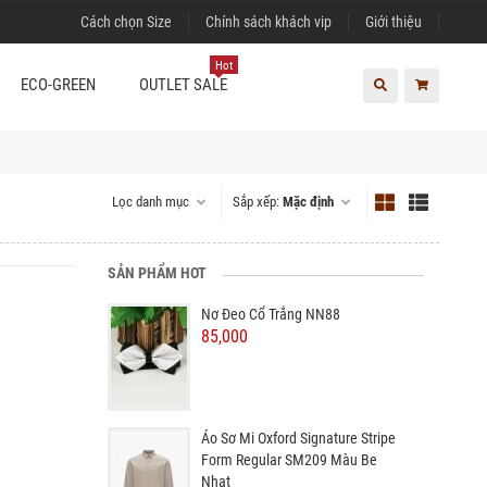
Cách chọn Size
Chính sách khách vip
Giới thiệu
Hot
ECO-GREEN
OUTLET SALE
Lọc danh mục
Sắp xếp:
Mặc định
SẢN PHẨM HOT
Nơ Đeo Cổ Trắng NN88
85,000
Áo Sơ Mi Oxford Signature Stripe
Form Regular SM209 Màu Be
Nhạt