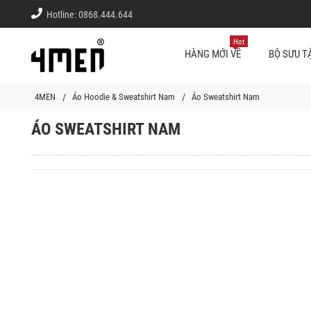
Hotline:
0868.444.644
Hot
HÀNG MỚI VỀ
BỘ SƯU T
4MEN
Áo Hoodie & Sweatshirt Nam
Áo Sweatshirt Nam
ÁO SWEATSHIRT NAM