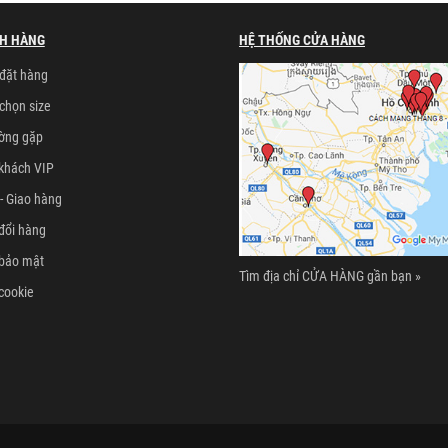
H HÀNG
HỆ THỐNG CỬA HÀNG
đặt hàng
chọn size
ường gặp
khách VIP
- Giao hàng
đổi hàng
 bảo mật
Tìm địa chỉ CỬA HÀNG gần bạn »
cookie