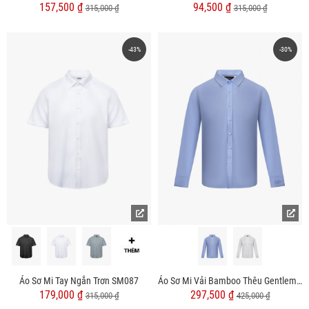
157,500 ₫
94,500 ₫
315,000 ₫
315,000 ₫
-43%
-30%
Áo Sơ Mi Tay Ngắn Trơn SM087
Áo Sơ Mi Vải Bamboo Thêu Gentlemen Ở Măng Séc Form Slimfit SM155
179,000 ₫
297,500 ₫
315,000 ₫
425,000 ₫