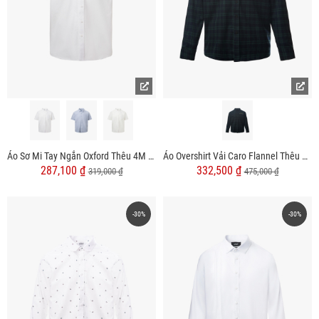
Áo Sơ Mi Tay Ngắn Oxford Thêu 4M Ở Túi Form Regular SM191
Áo Overshirt Vải Caro Flannel Thêu Heritage Form Loose SM166
287,100 ₫
332,500 ₫
319,000 ₫
475,000 ₫
-30%
-30%