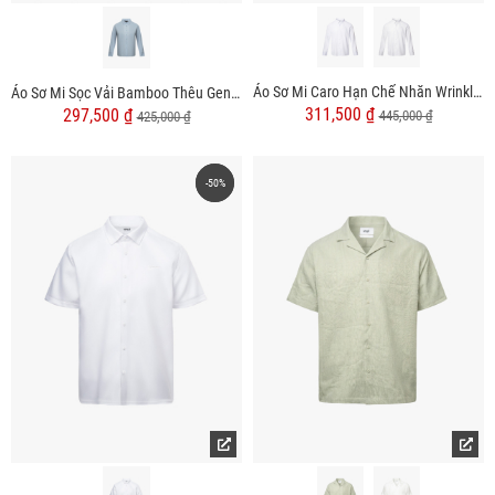
Áo Sơ Mi Caro Hạn Chế Nhăn Wrinkle X Thêu Logo M Ở Ngực Form Slimfit SM175
Áo Sơ Mi Sọc Vải Bamboo Thêu Gentlemen Ở Măng Séc Form Slimfit SM156
311,500 ₫
297,500 ₫
445,000 ₫
425,000 ₫
-50%
-50%