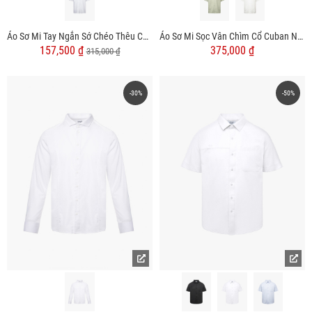
Áo Sơ Mi Tay Ngắn Sớ Chéo Thêu Chữ 4M Form Regular SM179
Áo Sơ Mi Sọc Vân Chìm Cổ Cuban Ngắn Tay Form Relaxed SM206
157,500 ₫
375,000 ₫
315,000 ₫
-30%
-50%