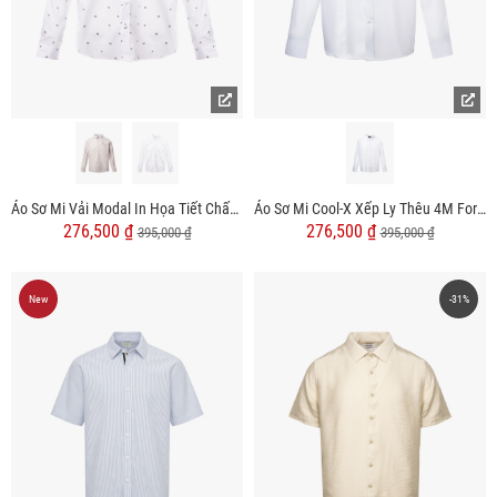
Áo Sơ Mi Vải Modal In Họa Tiết Chấm Bi Form Regular SM168
Áo Sơ Mi Cool-X Xếp Ly Thêu 4M Form Slimfit SM194
276,500 ₫
276,500 ₫
395,000 ₫
395,000 ₫
New
-31%