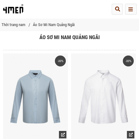
Me
Thời trang nam
Áo Sơ Mi Nam Quảng Ngãi
ÁO SƠ MI NAM QUẢNG NGÃI
-30%
-30%
-30%
-30%