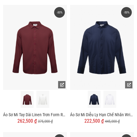
-30%
-50%
Áo Sơ Mi Tay Dài Linen Trơn Form Regular SM199
Áo Sơ Mi Diễu Ly Hạn Chế Nhăn Wrinkle X Thêu Peakhour Form Slimfit SM182
262,500 ₫
222,500 ₫
375,000 ₫
445,000 ₫