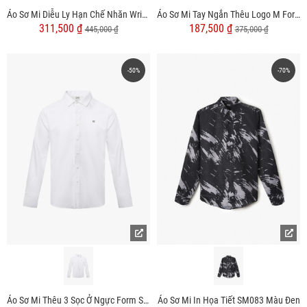
Áo Sơ Mi Diễu Ly Hạn Chế Nhăn Wrinkle X Thêu Peakhour Form Slimfit SM187 Màu Trắng
Áo Sơ Mi Tay Ngắn Thêu Logo M Form Regular SM197
311,500 ₫
187,500 ₫
445,000 ₫
375,000 ₫
-50%
-70%
Áo Sơ Mi Thêu 3 Sọc Ở Ngực Form Slimfit SM163
Áo Sơ Mi In Họa Tiết SM083 Màu Đen