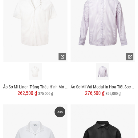
Áo Sơ Mi Linen Trắng Thêu Hình Mỏ Neo 4M Form Regular SM184 Màu Trắng
Áo Sơ Mi Vải Modal In Họa Tiết Sọc Form Regular SM169
262,500 ₫
276,500 ₫
375,000 ₫
395,000 ₫
-50%