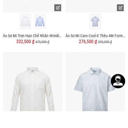
Áo Sơ Mi Trơn Hạn Chế Nhăn Wrinkle X Thêu Peakhour Form Slimfit SM181
Áo Sơ Mi Caro Cool-X Thêu 4M Form Regular SM193
332,500 ₫
276,500 ₫
475,000 ₫
395,000 ₫