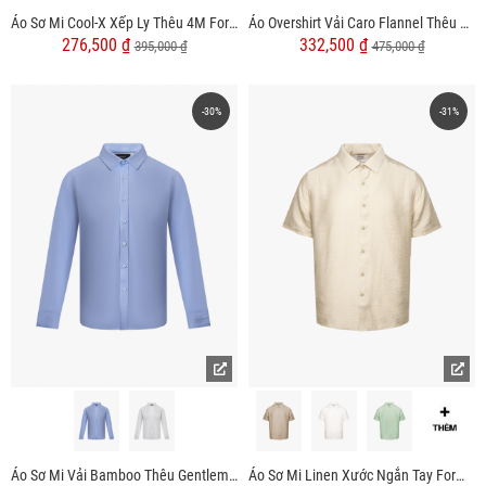
Áo Sơ Mi Cool-X Xếp Ly Thêu 4M Form Slimfit SM194
Áo Overshirt Vải Caro Flannel Thêu Heritage Form Loose SM167
276,500 ₫
332,500 ₫
395,000 ₫
475,000 ₫
-30%
-31%
Áo Sơ Mi Vải Bamboo Thêu Gentlemen Ở Măng Séc Form Slimfit SM155
Áo Sơ Mi Linen Xước Ngắn Tay Form Regular SM203