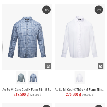
-50%
-30%
Áo Sơ Mi Caro Cool-X Form Slimfit SM192
Áo Sơ Mi Cool-X Thêu 4M Form Slimfit SM195
212,500 ₫
276,500 ₫
425,000 ₫
395,000 ₫