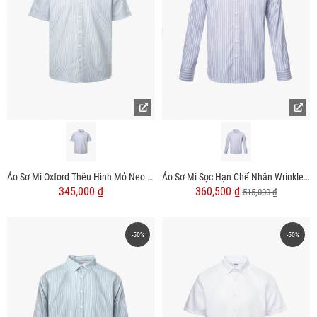
Áo Sơ Mi Oxford Thêu Hình Mỏ Neo 4M Form Regular SM185
Áo Sơ Mi Sọc Hạn Chế Nhăn Wrinkle X Thêu Chữ Peak Hour Form Slimfit SM176
345,000 ₫
360,500 ₫
515,000 ₫
-50%
-50%