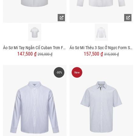
Áo Sơ Mi Tay Ngắn Cổ Cuban Trơn Form Regular SM151
Áo Sơ Mi Thêu 3 Sọc Ở Ngực Form Slimfit SM163
147,500 ₫
157,500 ₫
295,000 ₫
315,000 ₫
-30%
New