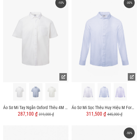
-10%
-30%
Áo Sơ Mi Tay Ngắn Oxford Thêu 4M Ở Túi Form Regular SM191
Áo Sơ Mi Sọc Thêu Huy Hiệu M Form Tailored SM180
287,100 ₫
311,500 ₫
319,000 ₫
445,000 ₫
-50%