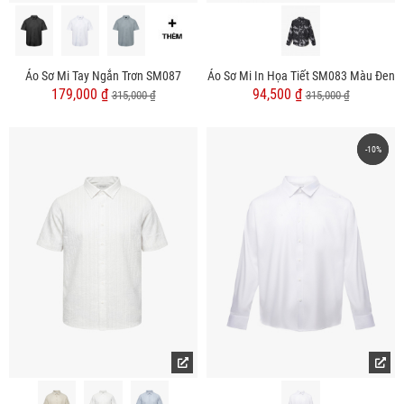
Áo Sơ Mi Tay Ngắn Trơn SM087
Áo Sơ Mi In Họa Tiết SM083 Màu Đen
179,000 ₫
94,500 ₫
315,000 ₫
315,000 ₫
-10%
-10%