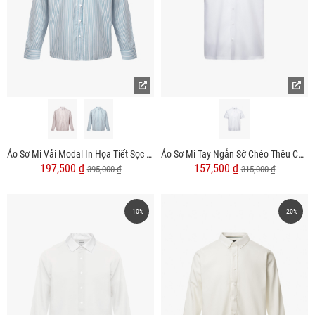
Áo Sơ Mi Vải Modal In Họa Tiết Sọc Form Regular SM170
Áo Sơ Mi Tay Ngắn Sớ Chéo Thêu Chữ 4M Form Regular SM179
197,500 ₫
157,500 ₫
395,000 ₫
315,000 ₫
-10%
-20%