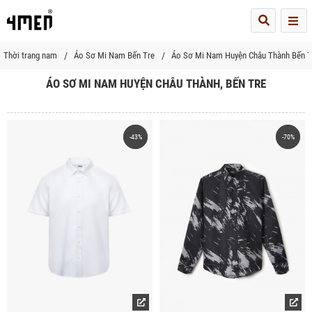
Me
Thời trang nam
Áo Sơ Mi Nam Bến Tre
Áo Sơ Mi Nam Huyện Châu Thành Bến T
ÁO SƠ MI NAM HUYỆN CHÂU THÀNH, BẾN TRE
-43%
-43%
-70%
-70%