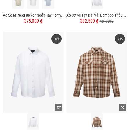
Áo Sơ Mi Seersucker Ngắn Tay Form Regular SM204
Áo Sơ Mi Tay Dài Vải Bamboo Thêu Chữ Liberty M Ở Vai Form Slimfit SM190
375,000 ₫
382,500 ₫
425,000 ₫
-30%
-30%