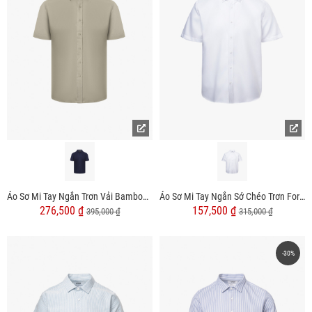
Áo Sơ Mi Tay Ngắn Trơn Vải Bamboo Cổ Cutaway Form Slimfit SM153
Áo Sơ Mi Tay Ngắn Sớ Chéo Trơn Form Regular SM178
276,500 ₫
157,500 ₫
395,000 ₫
315,000 ₫
-30%