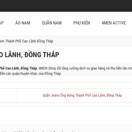
ẬP
ÁO NAM
QUẦN NAM
PHỤ KIỆN
4MEN ACTIVE
enim Thành Phố Cao Lãnh Đồng Tháp
O LÃNH, ĐỒNG THÁP
Phố Cao Lãnh, Đồng Tháp
. 4MEN Shop đã tăng cường dịch vụ giao hàng và thu tiền tận n
đến các quận/huyện khác của Đồng Tháp:
ện Tam Nông, Huyện Thanh Bình, Huyện Tháp Mười, Huyện Cao Lãnh, Huyện Lấp Vò, Huyệ
Quần Jeans Ống Đứng Thành Phố Cao Lãnh, Đồng Tháp