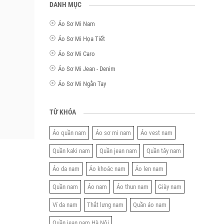
DANH MỤC
Áo Sơ Mi Nam
Áo Sơ Mi Họa Tiết
Áo Sơ Mi Caro
Áo Sơ Mi Jean - Denim
Áo Sơ Mi Ngắn Tay
TỪ KHÓA
Áo quần nam
Áo sơ mi nam
Áo vest nam
Quần kaki nam
Quần jean nam
Quần tây nam
Áo da nam
Áo khoác nam
Áo len nam
Quần nam
Áo nam
Áo thun nam
Giày nam
Ví da nam
Thắt lưng nam
Quần áo nam
Quần jean nam Hà Nội