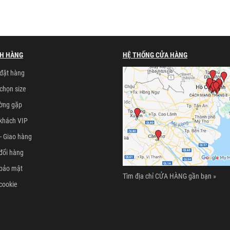
H HÀNG
HỆ THỐNG CỬA HÀNG
đặt hàng
chọn size
ường gặp
khách VIP
- Giao hàng
đổi hàng
 bảo mật
Tìm địa chỉ CỬA HÀNG gần bạn »
cookie