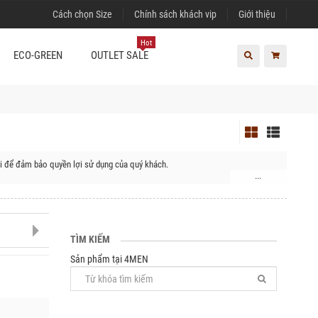
Cách chọn Size
Chính sách khách vip
Giới thiệu
Hot
ECO-GREEN
OUTLET SALE
ơi để đảm bảo quyền lợi sử dụng của quý khách.
...
n Lai Vung, Huyện Châu Thành
TÌM KIẾM
Sản phẩm tại 4MEN