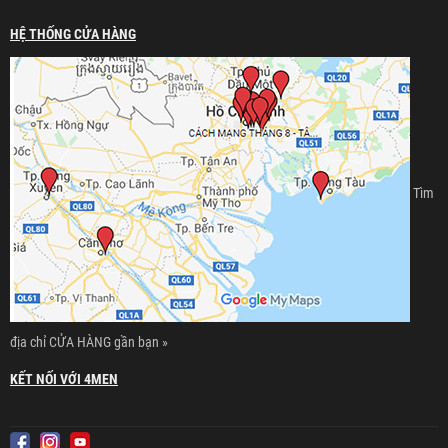
HỆ THỐNG CỬA HÀNG
Tìm
địa chỉ CỬA HÀNG gần bạn »
KẾT NỐI VỚI 4MEN