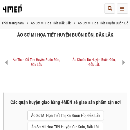
Me
Thời trang nam
Áo Sơ Mi Họa Tiết Đắk Lắk
Áo Sơ Mi Họa Tiết Huyện Buôn Đôn
ÁO SƠ MI HỌA TIẾT HUYỆN BUÔN ĐÔN, ĐẮK LẮK
Áo Thun Cổ Tim Huyện Buôn Đôn,
Áo Khoác Dù Huyện Buôn Đôn,
Đắk Lắk
Đắk Lắk
Các quận huyện giao hàng 4MEN sẽ giao sản phẩm tận nơi
Áo Sơ Mi Họa Tiết Thị Xã Buôn Hồ, Đắk Lắk
Áo Sơ Mi Họa Tiết Huyện Cư Kuin, Đắk Lắk