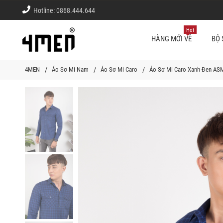
Hotline:
0868.444.644
Hot
HÀNG MỚI VỀ
BỘ 
4MEN
Áo Sơ Mi Nam
Áo Sơ Mi Caro
Áo Sơ Mi Caro Xanh Đen AS