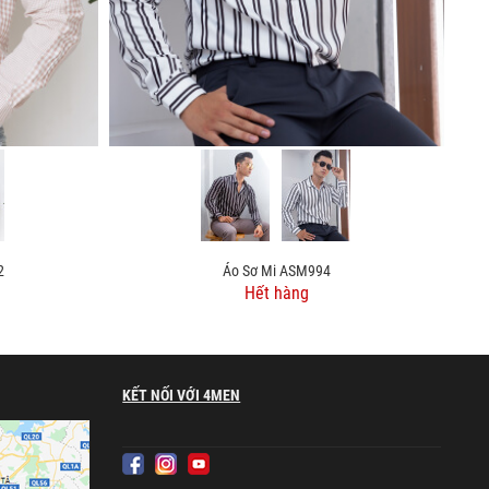
2
Áo Sơ Mi ASM994
Hết hàng
KẾT NỐI VỚI 4MEN