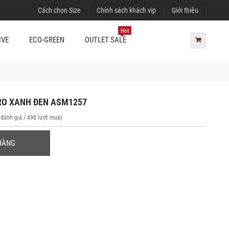
Cách chọn Size
Chính sách khách vip
Giới thiệu
Hot
IVE
ECO-GREEN
OUTLET SALE
RO XANH ĐEN ASM1257
 đánh giá / 498 lượt mua)
HÀNG