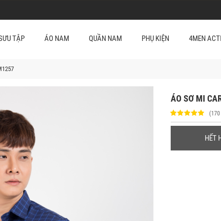
SƯU TẬP
ÁO NAM
QUẦN NAM
PHỤ KIỆN
4MEN ACT
M1257
ÁO SƠ MI CA
(170
HẾT 