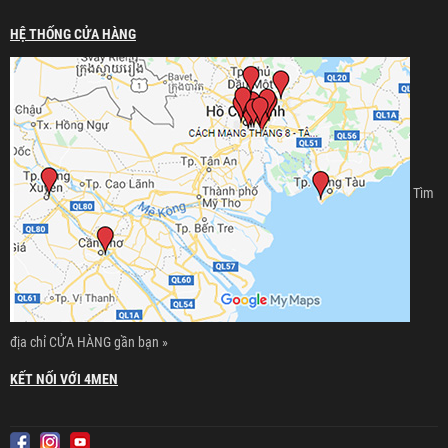
HỆ THỐNG CỬA HÀNG
Tìm
địa chỉ CỬA HÀNG gần bạn »
KẾT NỐI VỚI 4MEN