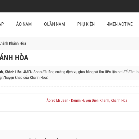
ẬP
ÁO NAM
QUẦN NAM
PHỤ KIỆN
4MEN ACTIVE
Khánh Khánh Hòa
HÁNH HÒA
nh, Khánh Hòa
. 4MEN Shop đã tăng cường dịch vụ giao hàng và thu tiền tận nơi để đảm b
ận/huyện khác của Khánh Hòa:
nh, Huyện Khánh Vĩnh, Huyện Khánh Sơn, Huyện Trường Sa, Huyện Cam Lâm
Áo Sơ Mi Jean - Denim Huyện Diên Khánh, Khánh Hòa