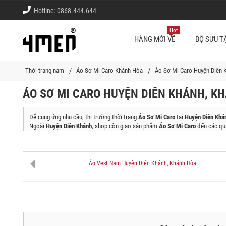
Hotline:
0868.444.644
Hot
HÀNG MỚI VỀ
BỘ SƯU T
Thời trang nam
Áo Sơ Mi Caro Khánh Hòa
Áo Sơ Mi Caro Huyện Diên 
ÁO SƠ MI CARO HUYỆN DIÊN KHÁNH, K
Để cung ứng nhu cầu, thị trường thời trang
Áo Sơ Mi Caro
tại
Huyện Diên Khá
Ngoài
Huyện Diên Khánh
, shop còn giao sản phẩm
Áo Sơ Mi Caro
đến các qu
Thành phố Nha Trang, Huyện Vạn Ninh, Thị Xã Ninh Hòa, Thành Phố Cam Ra
Áo Vest Nam Huyện Diên Khánh, Khánh Hòa