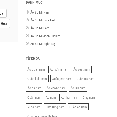
DANH MỤC
Áo Sơ Mi Nam
Hòa
Áo Sơ Mi Họa Tiết
h Hòa
Áo Sơ Mi Caro
Áo Sơ Mi Jean - Denim
Áo Sơ Mi Ngắn Tay
TỪ KHÓA
Áo quần nam
Áo sơ mi nam
Áo vest nam
Quần kaki nam
Quần jean nam
Quần tây nam
Áo da nam
Áo khoác nam
Áo len nam
Quần nam
Áo nam
Áo thun nam
Giày nam
Ví da nam
Thắt lưng nam
Quần áo nam
Quần jean nam Hà Nội