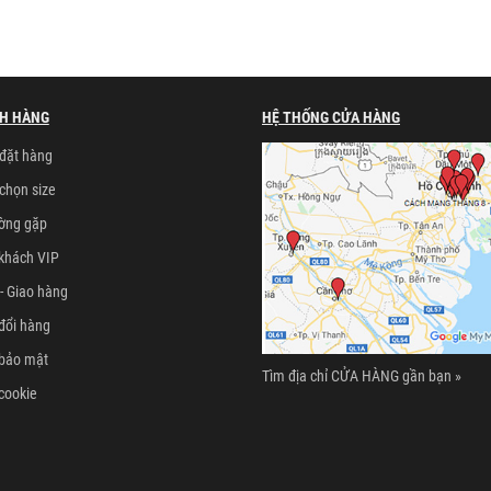
H HÀNG
HỆ THỐNG CỬA HÀNG
đặt hàng
chọn size
ường gặp
khách VIP
- Giao hàng
đổi hàng
 bảo mật
Tìm địa chỉ CỬA HÀNG gần bạn »
cookie