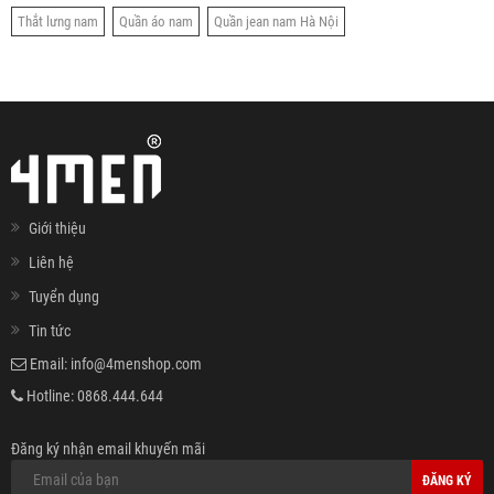
Thắt lưng nam
Quần áo nam
Quần jean nam Hà Nội
Giới thiệu
Liên hệ
Tuyển dụng
Tin tức
Email:
info@4menshop.com
Hotline:
0868.444.644
Đăng ký nhận email khuyến mãi
ĐĂNG KÝ