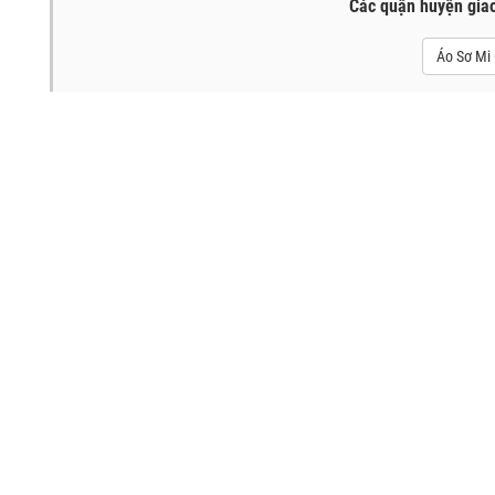
Các quận huyện gia
Áo Sơ Mi