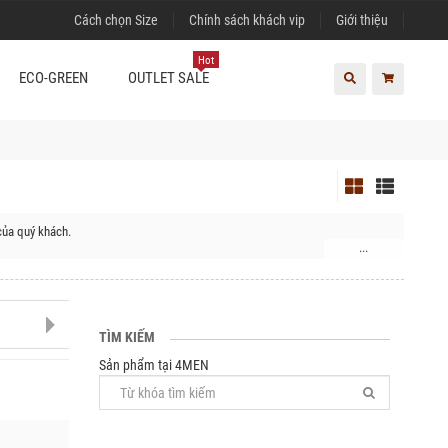
Cách chọn Size
Chính sách khách vip
Giới thiệu
Hot
ECO-GREEN
OUTLET SALE
của quý khách.
...
TÌM KIẾM
Sản phẩm tại 4MEN