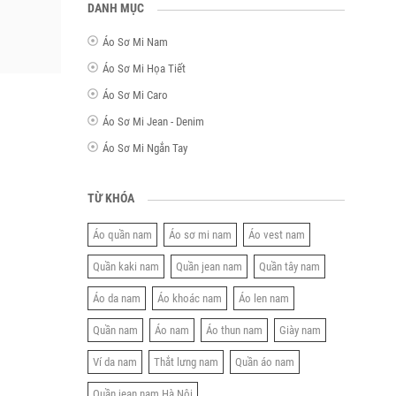
DANH MỤC
Áo Sơ Mi Nam
Áo Sơ Mi Họa Tiết
Áo Sơ Mi Caro
Áo Sơ Mi Jean - Denim
Áo Sơ Mi Ngắn Tay
TỪ KHÓA
Áo quần nam
Áo sơ mi nam
Áo vest nam
Quần kaki nam
Quần jean nam
Quần tây nam
Áo da nam
Áo khoác nam
Áo len nam
Quần nam
Áo nam
Áo thun nam
Giày nam
Ví da nam
Thắt lưng nam
Quần áo nam
Quần jean nam Hà Nội