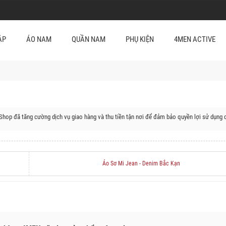
ẬP
ÁO NAM
QUẦN NAM
PHỤ KIỆN
4MEN ACTIVE
Shop đã tăng cường dịch vụ giao hàng và thu tiền tận nơi để đảm bảo quyền lợi sử dụng 
uyện của Bắc Kạn:
a Rì, Huyện Bạch Thông, Huyện Chợ Mới, Huyện Pác Nặm
Áo Sơ Mi Jean - Denim Bắc Kạn