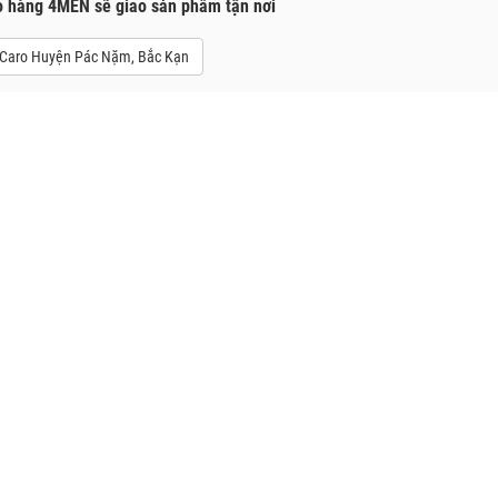
o hàng 4MEN sẽ giao sản phẩm tận nơi
 Caro Huyện Pác Nặm, Bắc Kạn