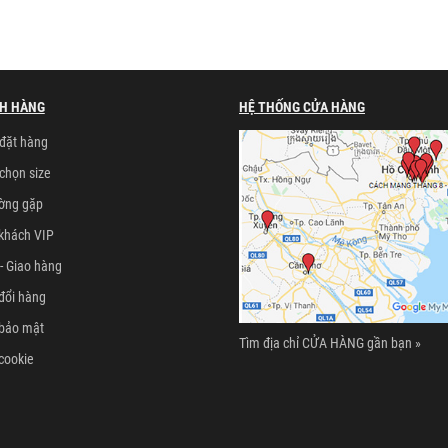
H HÀNG
HỆ THỐNG CỬA HÀNG
đặt hàng
chọn size
ường gặp
khách VIP
- Giao hàng
đổi hàng
 bảo mật
Tìm địa chỉ CỬA HÀNG gần bạn »
cookie