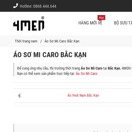
Hotline:
0868.444.644
Hot
HÀNG MỚI VỀ
BỘ SƯU T
Thời trang nam
Áo Sơ Mi Caro Bắc Kạn
ÁO SƠ MI CARO BẮC KẠN
Để cung ứng nhu cầu, thị trường thời trang
Áo Sơ Mi Caro
tại
Bắc Kạn
, 4MEN 
Bạn có thể xem sản phẩm trực tiếp tại:
Áo Sơ Mi Caro
Shop thời trang 4MEN giao sản phẩm (Áo Sơ Mi Caro) tận nơi tại các quận/h
Thành Phố Bắc Kạn, Huyện Ba Bể, Huyện Ngân Sơn, Huyện Chợ Đồn, Huyện N
Áo Vest Nam Bắc Kạn