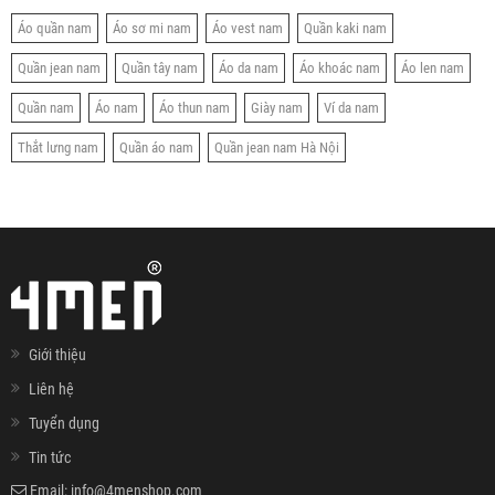
Áo quần nam
Áo sơ mi nam
Áo vest nam
Quần kaki nam
Quần jean nam
Quần tây nam
Áo da nam
Áo khoác nam
Áo len nam
Quần nam
Áo nam
Áo thun nam
Giày nam
Ví da nam
Thắt lưng nam
Quần áo nam
Quần jean nam Hà Nội
Giới thiệu
Liên hệ
Tuyển dụng
Tin tức
Email:
info@4menshop.com