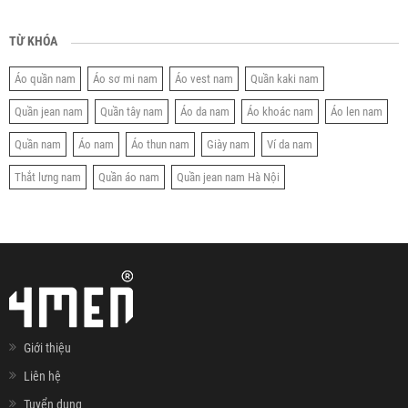
TỪ KHÓA
Áo quần nam
Áo sơ mi nam
Áo vest nam
Quần kaki nam
Quần jean nam
Quần tây nam
Áo da nam
Áo khoác nam
Áo len nam
Quần nam
Áo nam
Áo thun nam
Giày nam
Ví da nam
Thắt lưng nam
Quần áo nam
Quần jean nam Hà Nội
Giới thiệu
Liên hệ
Tuyển dụng