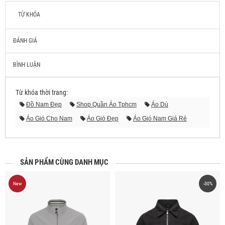
TỪ KHÓA
ĐÁNH GIÁ
BÌNH LUẬN
Từ khóa thời trang:
Đồ Nam Đẹp
Shop Quần Áo Tphcm
Áo Dù
Áo Gió Cho Nam
Áo Gió Đẹp
Áo Gió Nam Giá Rẻ
Áo Gió Nam Mỏng
Áo Gió Nam Thể Thao
Áo Gió Nam Tphcm
Áo Gió Nam Vnxk
SẢN PHẨM CÙNG DANH MỤC
New
-30%