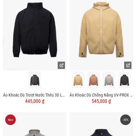
Áo Khoác Dù Trượt Nước Thêu 3D Logo 4M Form Regular AK069
Áo Khoác Dù Chống Nắng UV-PROX 1 Lớp Trơn Form Regular AK072
445,000 ₫
545,000 ₫
New
-50%