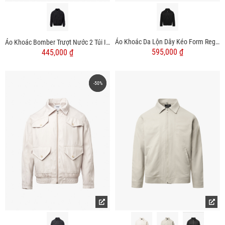
Áo Khoác Da Lộn Dây Kéo Form Regular AK079
Áo Khoác Bomber Trượt Nước 2 Túi In Logo Form Regular AK066
595,000 ₫
445,000 ₫
-50%
-50%