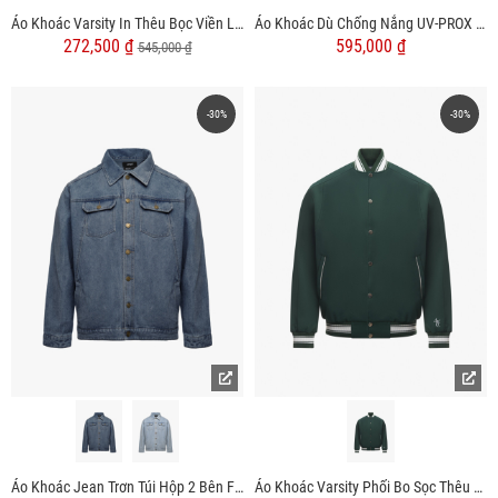
Áo Khoác Varsity In Thêu Bọc Viền Logo Form Regular AK070
Áo Khoác Dù Chống Nắng UV-PROX Túi Hộp Form Regular AK073
272,500 ₫
595,000 ₫
545,000 ₫
-30%
-30%
Áo Khoác Jean Trơn Túi Hộp 2 Bên Form Regular AK077
Áo Khoác Varsity Phối Bo Sọc Thêu 4MEN Tennis Club Form Regular AK059