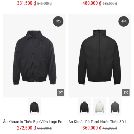
381,500 ₫
480,000 ₫
545,000 ₫
685,000 ₫
-50%
-19%
Áo Khoác In Thêu Bọc Viền Logo Form Regular AK071
Áo Khoác Dù Trượt Nước Thêu 3D Logo 4M Form Regular AK075
272,500 ₫
369,000 ₫
545,000 ₫
455,000 ₫