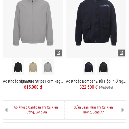
Áo Khoác Signature Stripe Form Regular AK080
Áo Khoác Bomber 2 Túi Hộp In Ở Ngực Form Regular AK064
615,000 ₫
322,500 ₫
645,000 ₫
Áo Khoác Cardigan Thị Xã Kiến
Quần Jean Nam Thị Xã Kiến
Tường, Long An
Tường, Long An