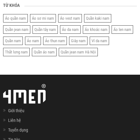
TỪ KHÓA
Áo quần nam
Áo sơ mi nam
Áo vest nam
Quần kaki nam
Quần jean nam
Quần tây nam
Áo da nam
Áo khoác nam
Áo len nam
Quần nam
Áo nam
Áo thun nam
Giày nam
Ví da nam
Thắt lưng nam
Quần áo nam
Quần jean nam Hà Nội
Giới thiệu
Liên hệ
Tuyển dụng
Tin tức