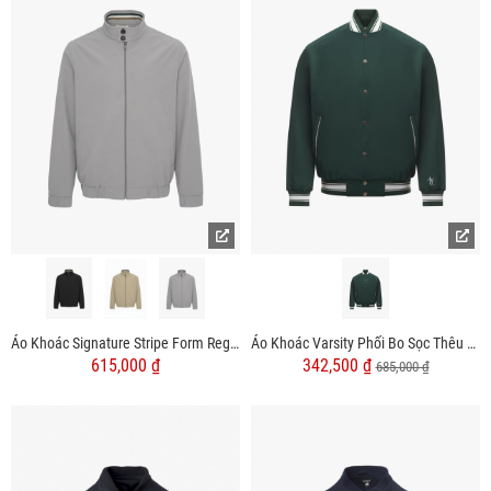
Áo Khoác Signature Stripe Form Regular AK080
Áo Khoác Varsity Phối Bo Sọc Thêu 4MEN Tennis Club Form Regular AK059
615,000 ₫
342,500 ₫
685,000 ₫