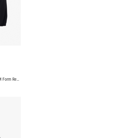
Áo Khoác Dù Trượt Nước Thêu 3D Logo 4M Form Regular AK069