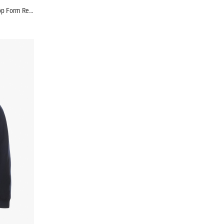
Áo Khoác Dù Chống Nắng UV-PROX Túi Hộp Form Regular AK073