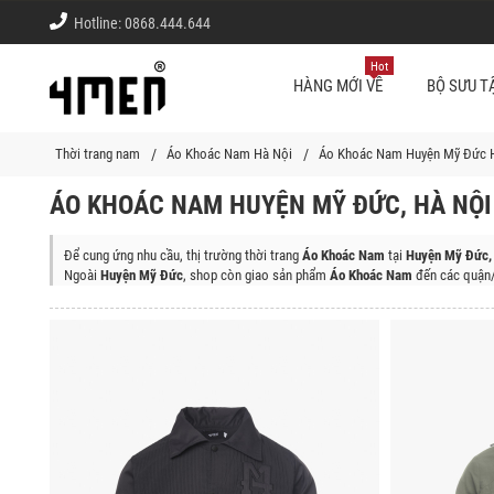
Hotline:
0868.444.644
Hot
HÀNG MỚI VỀ
BỘ SƯU T
Thời trang nam
Áo Khoác Nam Hà Nội
Áo Khoác Nam Huyện Mỹ Đức 
ÁO KHOÁC NAM HUYỆN MỸ ĐỨC, HÀ NỘI
Để cung ứng nhu cầu, thị trường thời trang
Áo Khoác Nam
tại
Huyện Mỹ Đức, 
Ngoài
Huyện Mỹ Đức
, shop còn giao sản phẩm
Áo Khoác Nam
đến các quận/
Quận Ba Đình, Quận Tây Hồ, Quận Hoàn Kiếm, Quận Hai Bà Trưng, Quận Đống
Bắc Từ Liêm, Quận Long Biên, Quận Hoàng Mai, Thị Xã Sơn Tây, Huyện Ba V
Huyện Phú Xuyên