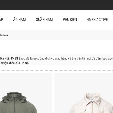
ẬP
ÁO NAM
QUẦN NAM
PHỤ KIỆN
4MEN ACTIVE
Hà Nội
Hà Nội
. 4MEN Shop đã tăng cường dịch vụ giao hàng và thu tiền tận nơi để đảm bảo quyề
huyện khác của Hà Nội:
 Đa, Quận Thanh Xuân, Quận Cầu Giấy, Huyện Sóc Sơn, Huyện Đông Anh, Huyện Gia Lâm
ì, Huyện Chương Mỹ, Huyện Đan Phượng, Huyện Mê Linh, Huyện Phúc Thọ, Huyện Quốc Oai