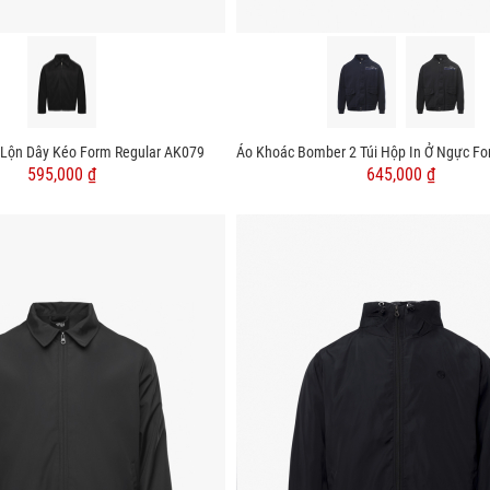
 Lộn Dây Kéo Form Regular AK079
595,000 ₫
645,000 ₫