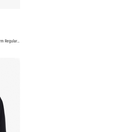
Áo Khoác Bomber 2 Túi Hộp In Ở Ngực Form Regular AK064