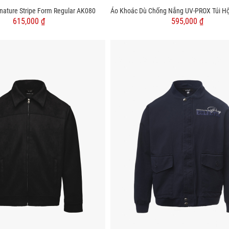
nature Stripe Form Regular AK080
615,000 ₫
595,000 ₫