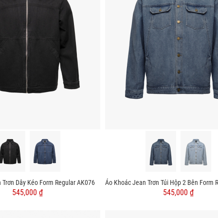
 Trơn Dây Kéo Form Regular AK076
545,000 ₫
545,000 ₫