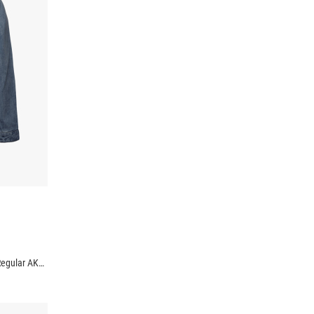
Áo Khoác Jean Trơn Túi Hộp 2 Bên Form Regular AK077