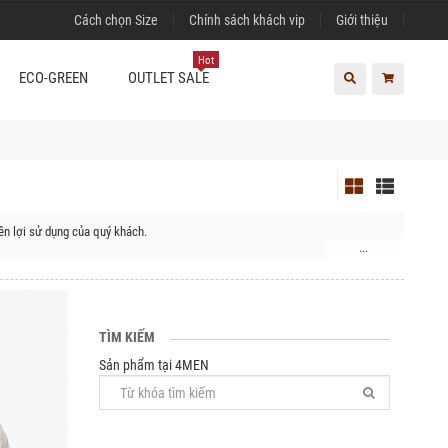
Cách chọn Size
Chính sách khách vip
Giới thiệu
Hot
ECO-GREEN
OUTLET SALE
n lợi sử dụng của quý khách.
...
, Huyện Hoài Đức, Huyện Thanh Trì, Quận Hà Đông, Quận Nam Từ Liêm, Quận
, Huyện Thạch Thất, Huyện Thanh Oai, Huyện Thường Tín, Huyện Ứng Hòa,
TÌM KIẾM
Sản phẩm tại 4MEN