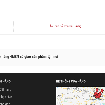
Áo Thun Cổ Tròn Hải Dương
o hàng 4MEN sẽ giao sản phẩm tận nơi
H HÀNG
HỆ THỐNG CỬA HÀNG
đặt hàng
chọn size
ường gặp