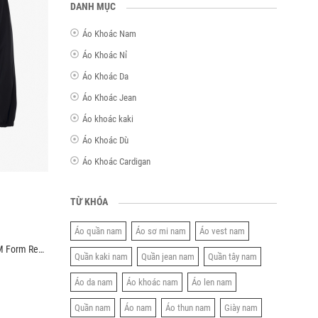
DANH MỤC
Áo Khoác Nam
Áo Khoác Nỉ
Áo Khoác Da
Áo Khoác Jean
Áo khoác kaki
Áo Khoác Dù
Áo Khoác Cardigan
TỪ KHÓA
Áo quần nam
Áo sơ mi nam
Áo vest nam
Áo Khoác Dù Trượt Nước Thêu 3D Logo 4M Form Regular AK069
Quần kaki nam
Quần jean nam
Quần tây nam
Áo da nam
Áo khoác nam
Áo len nam
Quần nam
Áo nam
Áo thun nam
Giày nam