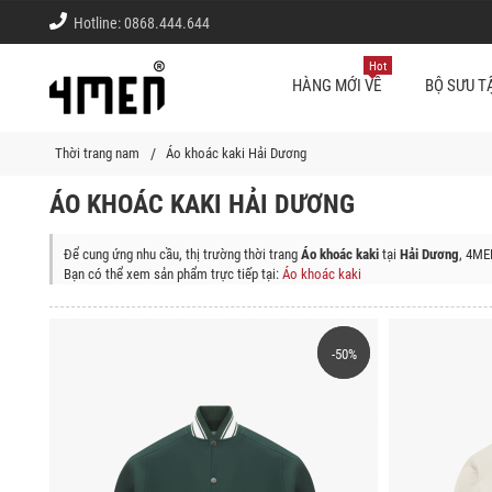
Hotline:
0868.444.644
Hot
HÀNG MỚI VỀ
BỘ SƯU T
Thời trang nam
Áo khoác kaki Hải Dương
ÁO KHOÁC KAKI HẢI DƯƠNG
Để cung ứng nhu cầu, thị trường thời trang
Áo khoác kaki
tại
Hải Dương
, 4ME
Bạn có thể xem sản phẩm trực tiếp tại:
Áo khoác kaki
Shop thời trang 4MEN giao sản phẩm (Áo khoác kaki) tận nơi tại các quận/h
Thành phố Hải Dương, Thị Xã Chí Linh, Huyện Nam Sách, Huyện Thanh Hà, Hu
-50%
-50%