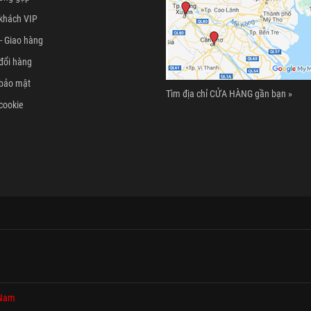
khách VIP
- Giao hàng
đổi hàng
 bảo mật
Tìm địa chỉ CỬA HÀNG gần bạn »
cookie
 Nam