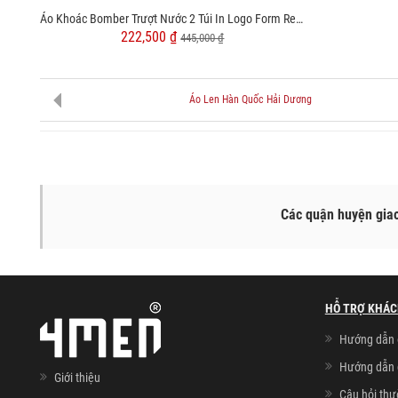
Áo Khoác Bomber Trượt Nước 2 Túi In Logo Form Regular AK066
222,500 ₫
445,000 ₫
Áo Len Hàn Quốc Hải Dương
Các quận huyện gia
HỖ TRỢ KHÁC
Hướng dẫn 
Hướng dẫn 
Giới thiệu
Câu hỏi th