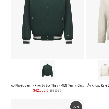
Áo Khoác Varsity Phối Bo Sọc Thêu 4MEN Tennis Club Form Regular AK059
Áo Khoác Kaki 
342,500 ₫
685,000 ₫
-50%
-50%