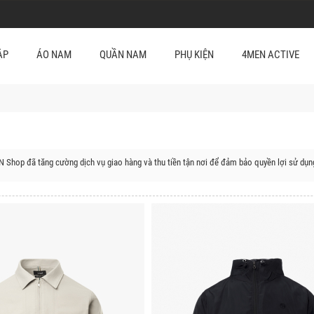
ẬP
ÁO NAM
QUẦN NAM
PHỤ KIỆN
4MEN ACTIVE
N Shop đã tăng cường dịch vụ giao hàng và thu tiền tận nơi để đảm bảo quyền lợi sử dụn
uyện của Hải Dương:
yện Kinh Môn, Huyện Kim Thành, Huyện Gia Lộc, Huyện Tứ Kỳ, Huyện Cẩm Giàng, Huyện 