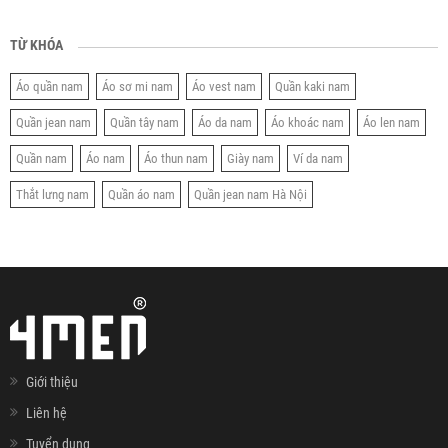
TỪ KHÓA
Áo quần nam
Áo sơ mi nam
Áo vest nam
Quần kaki nam
Quần jean nam
Quần tây nam
Áo da nam
Áo khoác nam
Áo len nam
Quần nam
Áo nam
Áo thun nam
Giày nam
Ví da nam
Thắt lưng nam
Quần áo nam
Quần jean nam Hà Nội
Giới thiệu
Liên hệ
Tuyển dụng