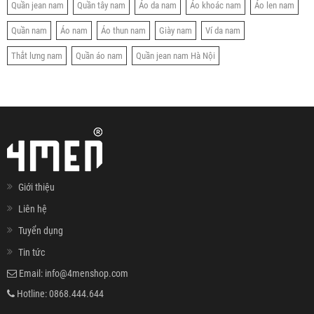
Quần jean nam
Quần tây nam
Áo da nam
Áo khoác nam
Áo len nam
Quần nam
Áo nam
Áo thun nam
Giày nam
Ví da nam
Thắt lưng nam
Quần áo nam
Quần jean nam Hà Nội
Giới thiệu
Liên hệ
Tuyển dụng
Tin tức
Email:
info@4menshop.com
Hotline:
0868.444.644