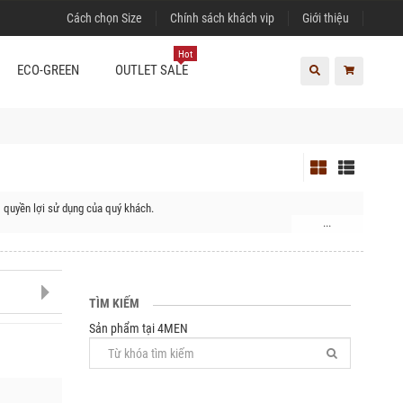
Cách chọn Size
Chính sách khách vip
Giới thiệu
Hot
ECO-GREEN
OUTLET SALE
 quyền lợi sử dụng của quý khách.
...
yện Ea Kar, Huyện M'Đrắk, Huyện Krông Pắc, Huyện Krông ANa, Huyện Krông
TÌM KIẾM
Sản phẩm tại 4MEN