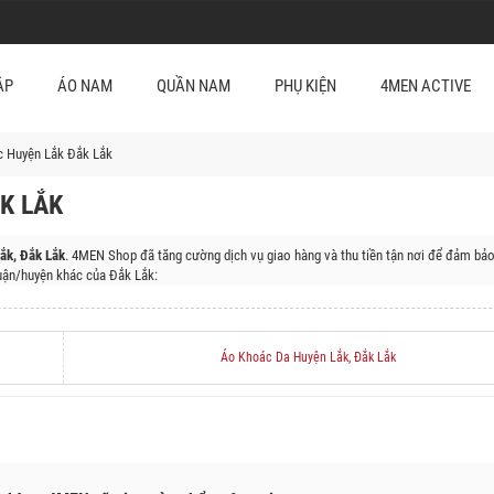
ẬP
ÁO NAM
QUẦN NAM
PHỤ KIỆN
4MEN ACTIVE
 Huyện Lắk Đắk Lắk
K LẮK
ắk, Đắk Lắk
. 4MEN Shop đã tăng cường dịch vụ giao hàng và thu tiền tận nơi để đảm bảo
ận/huyện khác của Đắk Lắk:
Huyện Ea Súp, Huyện Krông Năng, Huyện Krông Búk, Huyện Buôn Đôn, Huyện Cư M'gar, Hu
Áo Khoác Da Huyện Lắk, Đắk Lắk