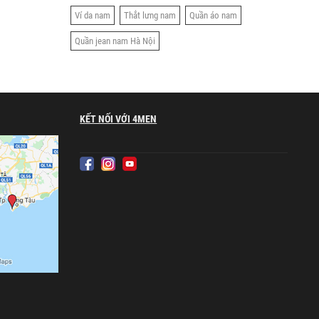
Ví da nam
Thắt lưng nam
Quần áo nam
Quần jean nam Hà Nội
KẾT NỐI VỚI 4MEN