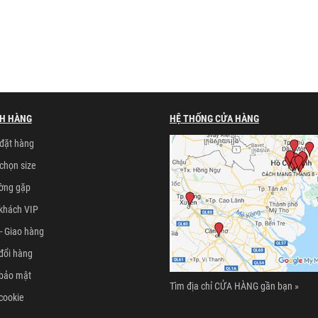
H HÀNG
HỆ THỐNG CỬA HÀNG
đặt hàng
chọn size
ường gặp
khách VIP
- Giao hàng
đổi hàng
 bảo mật
Tìm địa chỉ CỬA HÀNG gần bạn »
cookie