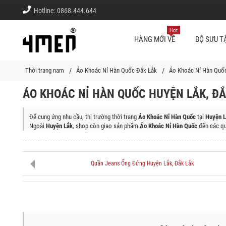
Hotline:
0868.444.644
Hot
HÀNG MỚI VỀ
BỘ SƯU T
Thời trang nam
Áo Khoác Nỉ Hàn Quốc Đắk Lắk
Áo Khoác Nỉ Hàn Quốc
ÁO KHOÁC NỈ HÀN QUỐC HUYỆN LẮK, ĐẮ
Để cung ứng nhu cầu, thị trường thời trang
Áo Khoác Nỉ Hàn Quốc
tại
Huyện L
Ngoài
Huyện Lắk
, shop còn giao sản phẩm
Áo Khoác Nỉ Hàn Quốc
đến các qu
Thị Xã Buôn Hồ, Huyện Cư Kuin, Thành phố Buôn Ma Thuột, Huyện Ea H'leo, 
Bông
Quần Jeans Ống Đứng Huyện Lắk, Đắk Lắk