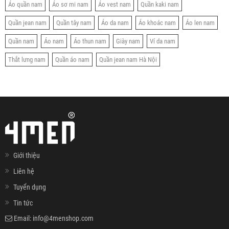
Áo quần nam
Áo sơ mi nam
Áo vest nam
Quần kaki nam
Quần jean nam
Quần tây nam
Áo da nam
Áo khoác nam
Áo len nam
Quần nam
Áo nam
Áo thun nam
Giày nam
Ví da nam
Thắt lưng nam
Quần áo nam
Quần jean nam Hà Nội
Giới thiệu
Liên hệ
Tuyển dụng
Tin tức
Email:
info@4menshop.com