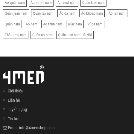
Áo quần nam
Áo sơ mi nam
Áo vest nam
Quần kaki nam
Quần jean nam
Quần tây nam
Áo da nam
Áo khoác nam
Áo len nam
Quần nam
Áo nam
Áo thun nam
Giày nam
Ví da nam
Thắt lưng nam
Quần áo nam
Quần jean nam Hà Nội
Giới thiệu
Liên hệ
Tuyển dụng
Tin tức
Email:
info@4menshop.com