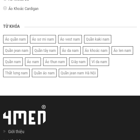
Áo Khoác Cardigan
TỪ KHÓA
Áo quần nam
Áo sơ mi nam
Áo vest nam
Quần kaki nam
Quần jean nam
Quần tây nam
Áo da nam
Áo khoác nam
Áo len nam
Quần nam
Áo nam
Áo thun nam
Giày nam
Ví da nam
Thắt lưng nam
Quần áo nam
Quần jean nam Hà Nội
Giới thiệu