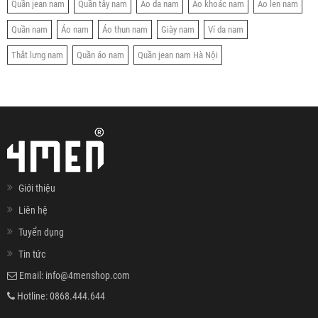
Quần jean nam
Quần tây nam
Áo da nam
Áo khoác nam
Áo len nam
Quần nam
Áo nam
Áo thun nam
Giày nam
Ví da nam
Thắt lưng nam
Quần áo nam
Quần jean nam Hà Nội
Giới thiệu
Liên hệ
Tuyển dụng
Tin tức
Email:
info@4menshop.com
Hotline:
0868.444.644