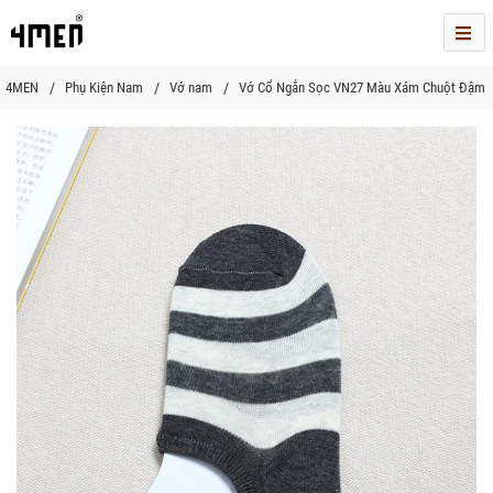
Me
4MEN
Phụ Kiện Nam
Vớ nam
Vớ Cổ Ngắn Sọc VN27 Màu Xám Chuột Đậm