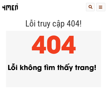
Me
Lỗi truy cập 404!