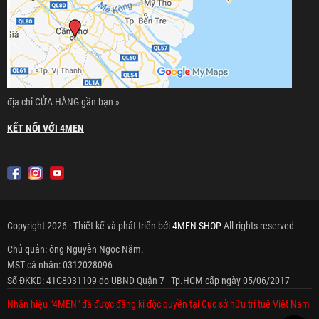
địa chỉ CỬA HÀNG gần bạn »
KẾT NỐI VỚI 4MEN
Copyright 2026 · Thiết kế và phát triển bởi
4MEN SHOP
All rights reserved
Chủ quản: ông Nguyễn Ngọc Năm.
MST cá nhân: 0312028096
Số ĐKKD: 41G8031109 do UBND Quận 7 - Tp.HCM cấp ngày 05/06/2017
Nhãn hiệu "4MEN" đã được đăng kí độc quyền tại Cục sở hữu trí tuệ Việt Nam