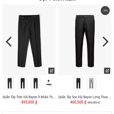
-10%
-10%
Quần Tây Trơn Vải Rayon Ít Nhăn Thêu 4MEN Premium Form Slimfit QT031
Quần Tây Sọc Vải Rayon Lưng Thun Form Regular QT072
495,000 ₫
400,500 ₫
445,000 ₫