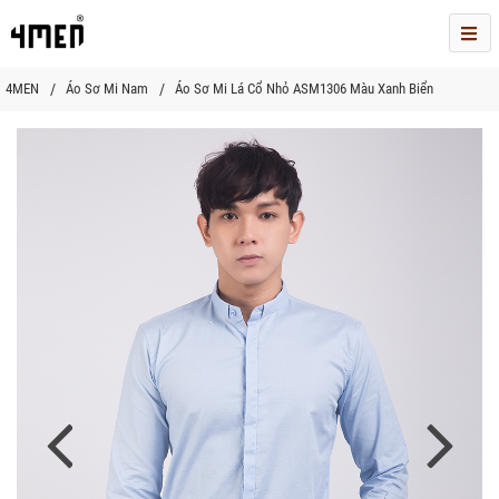
Me
4MEN
Áo Sơ Mi Nam
Áo Sơ Mi Lá Cổ Nhỏ ASM1306 Màu Xanh Biển