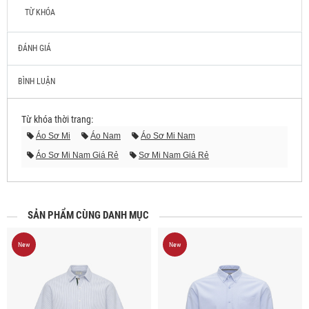
TỪ KHÓA
ĐÁNH GIÁ
BÌNH LUẬN
Từ khóa thời trang:
Áo Sơ Mi
Áo Nam
Áo Sơ Mi Nam
Áo Sơ Mi Nam Giá Rẻ
Sơ Mi Nam Giá Rẻ
Áo Sơ Mi Giá Rẻ
Shop Bán Áo Sơ Mi Nam Giá Rẻ
Shop Bán Áo Sơ Mi
Shop Bán Áo Sơ Mi Nam
Shop Bán Sơ Mi Nam Giá Rẻ
SẢN PHẨM CÙNG DANH MỤC
New
New