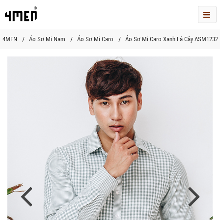
Me
4MEN
Áo Sơ Mi Nam
Áo Sơ Mi Caro
Áo Sơ Mi Caro Xanh Lá Cây ASM1232