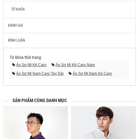
TỪ KHÓA
ĐÁNH GIÁ
BÌNH LUẬN
Từ khóa thời trang:
Áo Sơ Mi Kẻ Caro
Áo Sơ Mi Kẻ Caro Nam
Áo Sơ Mi Nam Caro Tay Dài
Áo Sơ Mi Nam Kẻ Caro
Áo Caro Nam Đẹp
Áo Sơ Mi Nam Sọc Caro
Áo Sọc Caro Nam
Mix Áo Sơ Mi Caro Nam
Sơ Mi Ca Rô Nam
Áo Kẻ Caro
SẢN PHẨM CÙNG DANH MỤC